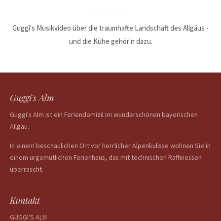
24h
/ 365days
Guggi's Musikvideo über die traumhafte Landschaft des Allgäus -
und die Kühe gehör'n dazu.
We offer support for our customers
Mon - Fri 8:00am - 5:00pm
(GMT +1)
Get in touch
Guggi's Alm
Guggi's Alm ist ein Feriendomizil im wunderschönen bayerischen
Cybersteel Inc.
Allgäu.
376-293 City Road, Suite 600
San Francisco, CA 94102
In einem beschaulichen Ort vor herrlicher Alpenkulisse wohnen Sie in
einem urgemütlichen Ferienhaus, das mit technischen Raffinessen
Have any questions?
überrascht.
+44 1234 567 890
Drop us a line
Kontakt
info@yourdomain.com
GUGGI'S ALM