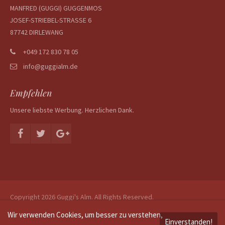
MANFRED (GUGGI) GUGGENMOS
About us
JOSEF-STRIEBEL-STRASSE 6
87742 DIRLEWANG
Lorem ipsum dolor sit amet, consectetuer adipiscing
elit.
+049 172 830 78 05
Aenean commodo ligula eget dolor. Aenean massa. Cum
info@guggialm.de
sociis natoque penatibus et magnis dis parturient montes,
nascetur ridiculus mus. Donec quam felis, ultricies nec.
Empfehlen
Unsere liebste Werbung. Herzlichen Dank.
Copyright 2026 Guggi's Alm. All Rights Reserved.
Wir verwenden Cookies, um besser zu verstehen,
Einverstanden!